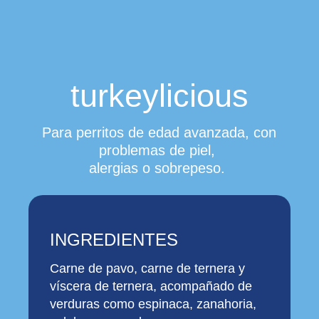
turkeylicious
Para perritos de edad avanzada, con
problemas de piel,
alergias o sobrepeso.
INGREDIENTES
Carne de pavo, carne de ternera y
víscera de ternera, acompañado de
verduras como espinaca, zanahoria,