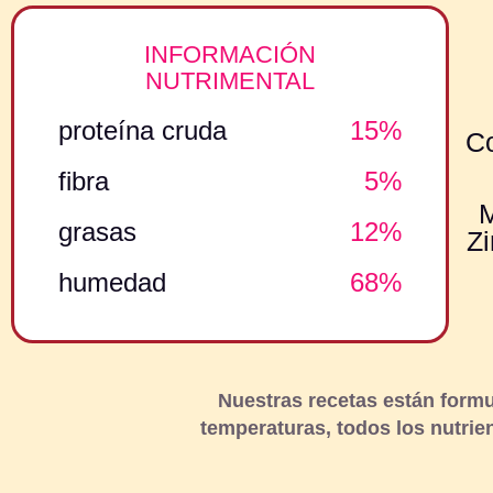
INFORMACIÓN
NUTRIMENTAL
proteína cruda
15%
Co
fibra
5%
M
grasas
12%
Zi
humedad
68%
Nuestras recetas están form
temperaturas, todos los nutrie