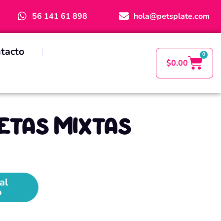
56 141 61 898
hola@petsplate.com
tacto
0
$
0.00
etas Mixtas
al
o