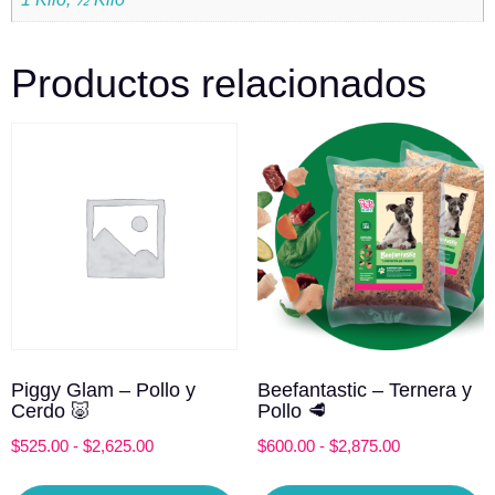
Productos relacionados
Piggy Glam – Pollo y
Beefantastic – Ternera y
Cerdo 🐷
Pollo 🥩
$
525.00
-
$
2,625.00
$
600.00
-
$
2,875.00